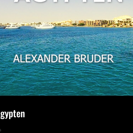
Ägypten
s