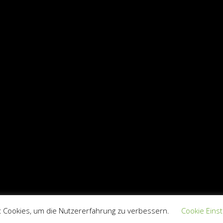
ght © 2026
Alexander Bruder
Privacy Policy
|
Bold Photography By
Catch 
 Cookies, um die Nutzererfahrung zu verbessern.
Cookie Eins