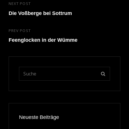
Beitragsnavigation
NEXT POST
Next
Post
Die Voßberge bei Sottrum
PREV POST
Previous
Post
Feenglocken in der Wümme
Search
SEARCH
for:
Neueste Beiträge