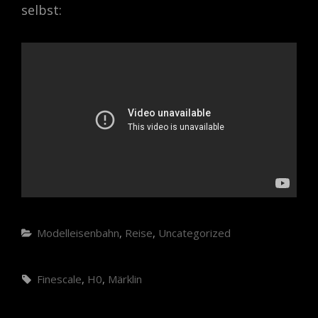
selbst:
Categories
Modelleisenbahn
,
Reise
,
Uncategorized
Tags,
Finescale
,
H0
,
Märklin