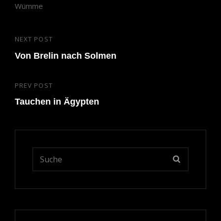
Wümme
Beitragsnavigation
NEXT POST
Next
Post
Von Brelin nach Solmen
PREV POST
Previous
Post
Tauchen in Ägypten
Search
SEARCH
for: